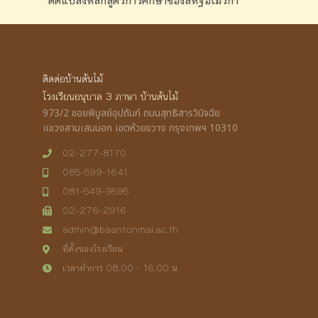
ดัดแปลงหลักสูตรการศึกษาของสหัฐอเมริกา
ติดต่อบ้านต้นไม้
โรงเรียนอนุบาล 3 ภาษา บ้านต้นไม้
973/2 ชอยพิบูลย์อุปถัมภ์ ถนนสุทธิสารวินิจฉัย
แขวงสามเสนนอก เขตห้วยขวาง กรุงเทพฯ 10310
02-277-8170
085-599-1641
081-549-9595
02-276-2916
admin@baantonmai.ac.th
ที่ตั้งของโรงเรียน
เวลาทำการ 08.00 - 16.00 น.