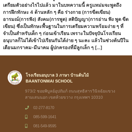
เตรียมตัวอย่างไรไปแล้ว มาในบทความนี้ ครูแหม่มจะพูดถึง
การฝึกทักษะ 4 ด้านหลัก ๆ คือ ร่างกาย (การขีดเขียน)
อารมณ์(การฟัง) สังคม(การพูด) สติปัญญา(การอ่าน ฟัง พูด ขีด
เขียน) ซึ่งเป็นทักษะพื้นฐานในการเตรียมความพร้อมง่าย ๆ ที่
จำเป็นสำหรับเด็ก ๆ ก่อนเข้าเรียน เพราะในปัจจุบันโรงเรียน
อนุบาลก็ไม่ได้เข้าไปเรียนกันได้ง่าย ๆ นะคะ แล้วในช่วงต้นปีใน
เดือนมกราคม-มีนาคม ผู้ปกครองที่มีลูกเล็ก ๆ […]
โรงเรียนอนุบาล 3 ภาษา บ้านต้นไม้
BAANTONMAI SCHOOL
973/2 ชอยพิบูลย์อุปถัมภ์ ถนนสุทธิสารวินิจฉัยแขวง
สามเสนนอก เขตห้วยขวาง กรุงเทพฯ 10310
02-277-8170
085-599-1641
081-549-9595