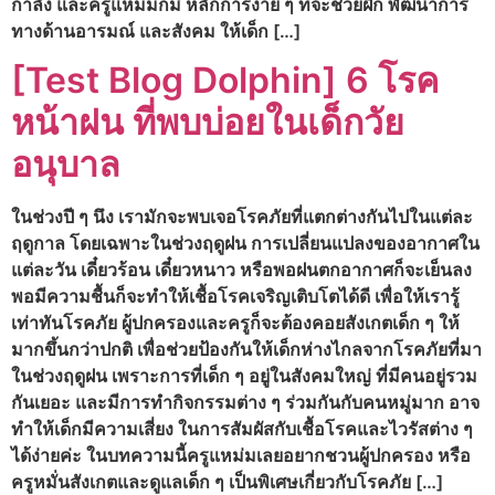
กำลัง และครูแหม่มก็มี หลักการง่าย ๆ ที่จะช่วยฝึก พัฒนาการ
ทางด้านอารมณ์ และสังคม ให้เด็ก […]
[Test Blog Dolphin] 6 โรค
หน้าฝน ที่พบบ่อยในเด็กวัย
อนุบาล
ในช่วงปี ๆ นึง เรามักจะพบเจอโรคภัยที่แตกต่างกันไปในแต่ละ
ฤดูกาล โดยเฉพาะในช่วงฤดูฝน การเปลี่ยนแปลงของอากาศใน
แต่ละวัน เดี๋ยวร้อน เดี๋ยวหนาว หรือพอฝนตกอากาศก็จะเย็นลง
พอมีความชื้นก็จะทำให้เชื้อโรคเจริญเติบโตได้ดี เพื่อให้เรารู้
เท่าทันโรคภัย ผู้ปกครองและครูก็จะต้องคอยสังเกตเด็ก ๆ ให้
มากขึ้นกว่าปกติ เพื่อช่วยป้องกันให้เด็กห่างไกลจากโรคภัยที่มา
ในช่วงฤดูฝน เพราะการที่เด็ก ๆ อยู่ในสังคมใหญ่ ที่มีคนอยู่รวม
กันเยอะ และมีการทำกิจกรรมต่าง ๆ ร่วมกันกับคนหมู่มาก อาจ
ทำให้เด็กมีความเสี่ยง ในการสัมผัสกับเชื้อโรคและไวรัสต่าง ๆ
ได้ง่ายค่ะ ในบทความนี้ครูแหม่มเลยอยากชวนผู้ปกครอง หรือ
ครูหมั่นสังเกตและดูแลเด็ก ๆ เป็นพิเศษเกี่ยวกับโรคภัย […]