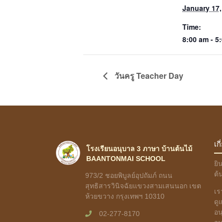
January 17,
Time:
8:00 am - 5
วันครู Teacher Day
เก
โรงเรียนอนุบาล 3 ภาษา บ้านต้นไม้
BAANTONMAI SCHOOL
ยิ
ต้
973/2 ชอยพิบูลย์อุปถัมภ์ ถนน
สุทธิสารวินิจฉัยแขวงสามเสนนอก เขต
เร
ห้วยขวาง กรุงเทพฯ 10310
ดู
อน
02-277-8170