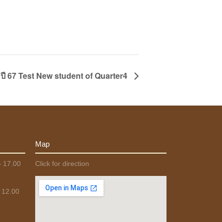
 ปี 67 Test New student of Quarter4
Map
– 17.00
Click for direction
 12.00