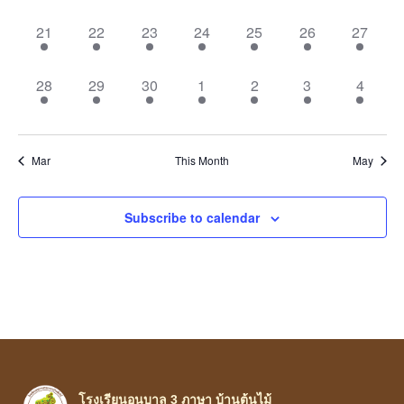
5 events,
5 events,
5 events,
4 events,
5 events,
3 events,
2 events
21
22
23
24
25
26
27
5 events,
4 events,
4 events,
4 events,
4 events,
2 events,
2 event
28
29
30
1
2
3
4
Mar
This Month
May
Subscribe to calendar
โรงเรียนอนุบาล 3 ภาษา บ้านต้นไม้