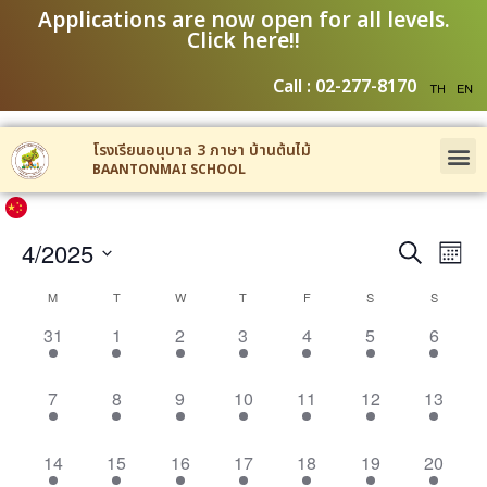
Applications are now open for all levels.
Click here!!
Call : 02-277-8170
โรงเรียนอนุบาล 3 ภาษา บ้านต้นไม้
BAANTONMAI SCHOOL
Event
Ev
4/2025
Search
Mont
Select
Vi
Sear
date.
Calendar
M
T
W
T
F
S
S
Na
and
3 events,
5 events,
4 events,
4 events,
5 events,
4 events,
4 event
31
1
2
3
4
5
6
of
View
Events
4 events,
4 events,
4 events,
4 events,
6 events,
3 events,
3 events
7
8
9
10
11
12
13
Navig
4 events,
4 events,
4 events,
4 events,
4 events,
3 events,
3 events
14
15
16
17
18
19
20