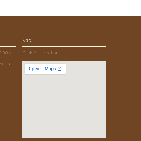
Map
17.00 น.
Click for direction
.00 น.