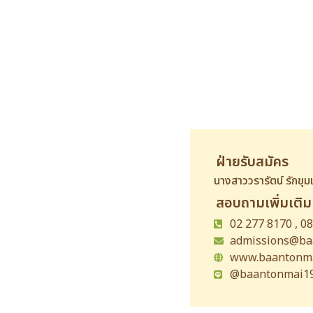
ฝ่ายรับสมัคร
นางสาววรารัตน์ รักขุมแ
สอบถามเพิ่มเติม
02 277 8170 , 0
admissions@baa
www.baantonma
@baantonmai19