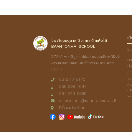
เกี
โรงเรียนอนุบาล 3 ภาษา บ้านต้นไม้
BAANTONMAI SCHOOL
ยิน
973/2 ชอยพิบูลย์อุปถัมภ์ ถนนสุทธิสารวินิจฉัย
เร
แขวงสามเสนนอก เขตห้วยขวาง กรุงเทพฯ
เด
10310
ภา
นั
02-277-8170
คุ
085-599-1641
ปร
081-549-9595
ภา
admissions@baantonmai.ac.th
ที่ตั้งของโรงเรียน