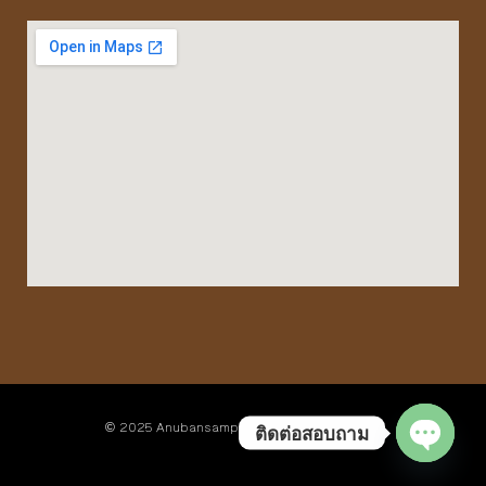
© 2025 Anubansampasa Baantonmai School
ติดต่อสอบถาม
Open c