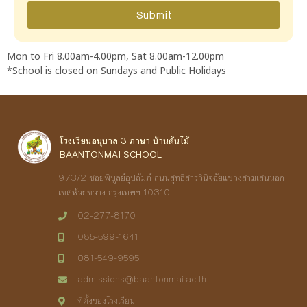
Submit
Mon to Fri 8.00am-4.00pm, Sat 8.00am-12.00pm
*School is closed on Sundays and Public Holidays
โรงเรียนอนุบาล 3 ภาษา บ้านต้นไม้
BAANTONMAI SCHOOL
973/2 ชอยพิบูลย์อุปถัมภ์ ถนนสุทธิสารวินิจฉัยแขวงสามเสนนอก
เขตห้วยขวาง กรุงเทพฯ 10310
02-277-8170
085-599-1641
081-549-9595
admissions@baantonmai.ac.th
ที่ตั้งของโรงเรียน