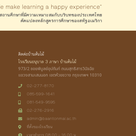
We make learning a happy experience”
สถานศึกษาที่มีความเหมาะสมกับบริบทของประเทศไทย
ดัดแปลงหลักสูตรการศึกษาของสหัฐอเมริกา
ติดต่อบ้านต้นไม้
โรงเรียนอนุบาล 3 ภาษา บ้านต้นไม้
973/2 ชอยพิบูลย์อุปถัมภ์ ถนนสุทธิสารวินิจฉัย
แขวงสามเสนนอก เขตห้วยขวาง กรุงเทพฯ 10310
02-277-8170
085-599-1641
081-549-9595
02-276-2916
admin@baantonmai.ac.th
ที่ตั้งของโรงเรียน
เวลาทำการ 08.00 - 16.00 น.