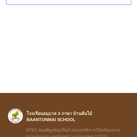
Navig
โรงเรียนอนุบาล 3 ภาษา บ้านต้นไม้
BAANTONMAI SCHOOL
973/2 ชอยพิบูลย์อุปถัมภ์ ถนนสุทธิสารวินิจฉัยแขวง
สามเสนนอก เขตห้วยขวาง กรุงเทพฯ 10310