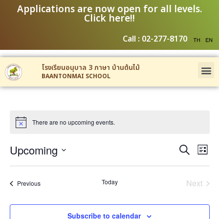
Applications are now open for all levels.
Click here!!
Call : 02-277-8170
โรงเรียนอนุบาล 3 ภาษา บ้านต้นไม้
BAANTONMAI SCHOOL
There are no upcoming events.
Event
Ev
Upcoming
Search
List
Select
Vi
Sear
date.
Na
Even
Today
Next
Events
Previous
and
View
Subscribe to calendar