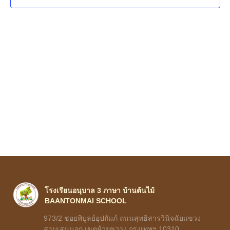
Navig
โรงเรียนอนุบาล 3 ภาษา บ้านต้นไม้
BAANTONMAI SCHOOL
973/2 ชอยพิบูลย์อุปถัมภ์ ถนนสุทธิสารวินิจฉัยแขวง
สามเสนนอก เขตห้วยขวาง กรุงเทพฯ 10310