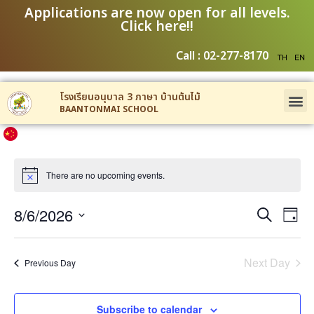
Applications are now open for all levels.
Click here!!
Call : 02-277-8170
โรงเรียนอนุบาล 3 ภาษา บ้านต้นไม้
BAANTONMAI SCHOOL
There are no upcoming events.
Event
Ev
8/6/2026
Search
Day
Select
Vi
Sear
date.
Na
Next Day
Previous Day
and
View
Subscribe to calendar